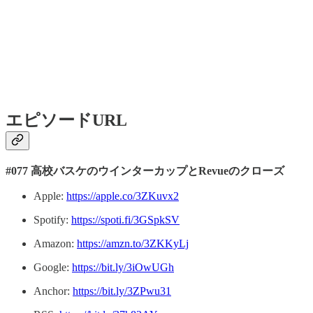
エピソードURL
#077 高校バスケのウインターカップとRevueのクローズ
Apple:
https://apple.co/3ZKuvx2
Spotify:
https://spoti.fi/3GSpkSV
Amazon:
https://amzn.to/3ZKKyLj
Google:
https://bit.ly/3iOwUGh
Anchor:
https://bit.ly/3ZPwu31