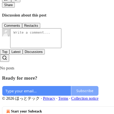
Share
Discussion about this post
Comments
Restacks
Top
Latest
Discussions
No posts
Ready for more?
Subscribe
© 2026 ほっとテック
·
Privacy
∙
Terms
∙
Collection notice
Start your Substack