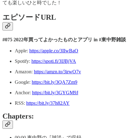
ても楽しいひと時でした！
エピソードURL
#075 2022年買ってよかったものとアプリ in #東中野雑談
Apple:
https://apple.co/3IIwBaO
Spotify:
https://spoti.fi/3IJBjVA
Amazon:
https://amzn.to/3irwO7v
Google:
https://bit.ly/3QA7Zm9
Anchor:
https://bit.ly/3GYGM9J
RSS:
https://bit.ly/37h82AY
Chapters:
00:00 東中野の『雑談』で収録