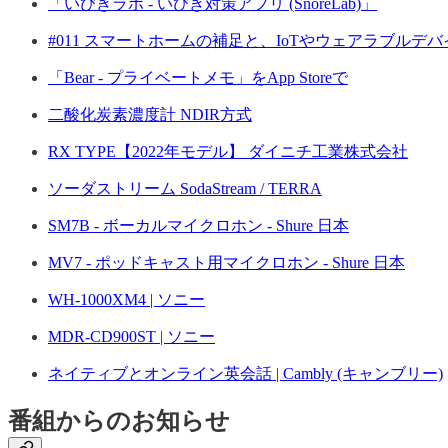
「いびきラボ - いびき対策アプリ (SnoreLab)」
#011 スマートホームの補足と、IoTやウェアラブルデバイス
「Bear - プライベートメモ」をApp Storeで
二酸化炭素濃度計 NDIR方式
RX TYPE【2022年モデル】 ダイニチ工業株式会社
ソーダストリーム SodaStream / TERRA
SM7B - ボーカルマイクロホン - Shure 日本
MV7 - ポッドキャスト用マイクロホン - Shure 日本
WH-1000XM4 | ソニー
MDR-CD900ST | ソニー
ネイティブとオンライン英会話 | Cambly (キャンブリー)
番組からのお知らせ