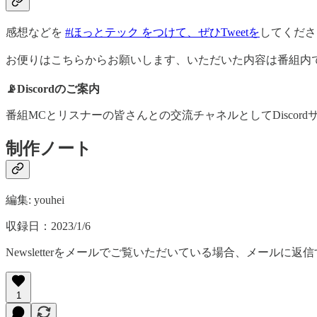
感想などを
#ほっとテック をつけて、ぜひTweetを
してくださ
お便りはこちらからお願いします、いただいた内容は番組内で
📡Discordのご案内
番組MCとリスナーの皆さんとの交流チャネルとしてDisco
制作ノート
編集: youhei
収録日：2023/1/6
Newsletterをメールでご覧いただいている場合、メー
1