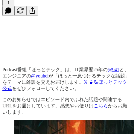
1
Podcast番組「ほっとテック」は、IT業界歴25年の
@941
と、
エンジニアの
@youhei
が「ほっと一息つけるテックな話題」
をテーマに雑談を交えお届けします。
𝕏 🍵🦾ほっとテック
公式
をぜひフォローしてください。
このお知らせではエピソード内でふれた話題や関連する
URLをお届けしています。感想やお便りは
こちら
からお願
いします。