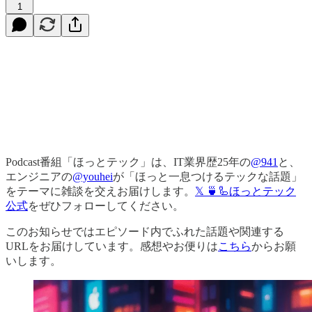
1
Podcast番組「ほっとテック」は、IT業界歴25年の
@941
と、
エンジニアの
@youhei
が「ほっと一息つけるテックな話題」
をテーマに雑談を交えお届けします。
𝕏 🍵🦾ほっとテック
公式
をぜひフォローしてください。
このお知らせではエピソード内でふれた話題や関連する
URLをお届けしています。感想やお便りは
こちら
からお願
いします。