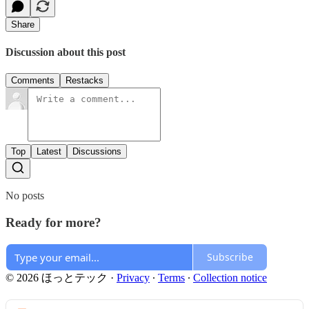
Share
Discussion about this post
Comments
Restacks
Top
Latest
Discussions
No posts
Ready for more?
Subscribe
© 2026 ほっとテック
·
Privacy
∙
Terms
∙
Collection notice