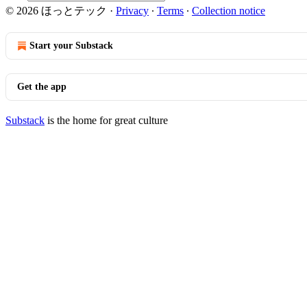
© 2026 ほっとテック
·
Privacy
∙
Terms
∙
Collection notice
Start your Substack
Get the app
Substack
is the home for great culture