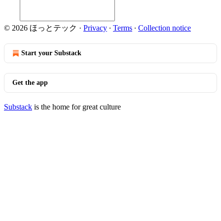
© 2026 ほっとテック
·
Privacy
∙
Terms
∙
Collection notice
Start your Substack
Get the app
Substack
is the home for great culture