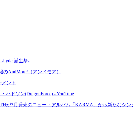
N -hyde 誕生祭-
AndMore!（アンドモア）
ンメント
(DragonForce) - YouTube
発売のニュー・アルバム「KARMA」から新たなシングル ”Candles