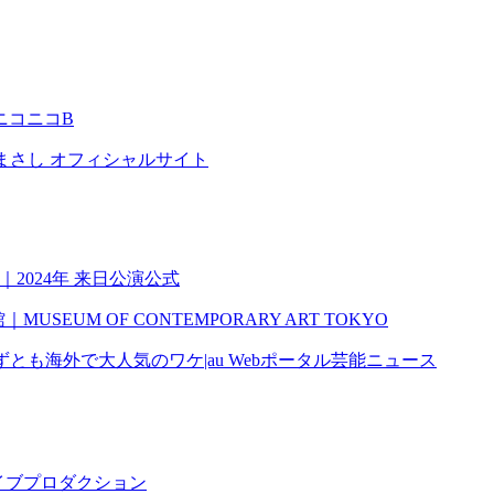
ニコニコB
さだまさし オフィシャルサイト
ング)｜2024年 来日公演公式
USEUM OF CONTEMPORARY ART TOKYO
とも海外で大人気のワケ|au Webポータル芸能ニュース
"｜ホロライブプロダクション