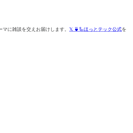
ーマに雑談を交えお届けします。
𝕏 🍵🦾ほっとテック公式
を
。