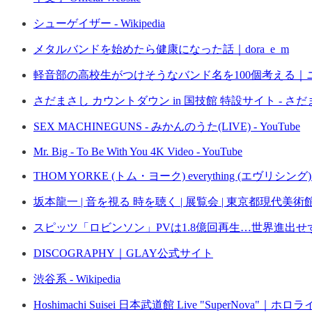
シューゲイザー - Wikipedia
メタルバンドを始めたら健康になった話｜dora_e_m
軽音部の高校生がつけそうなバンド名を100個考える｜
さだまさし カウントダウン in 国技館 特設サイト - 
SEX MACHINEGUNS - みかんのうた(LIVE) - YouTube
Mr. Big - To Be With You 4K Video - YouTube
THOM YORKE (トム・ヨーク) everything (エヴリシ
坂本龍一 | 音を視る 時を聴く | 展覧会 | 東京都現代美術館｜M
スピッツ「ロビンソン」PVは1.8億回再生…世界進出せず
DISCOGRAPHY｜GLAY公式サイト
渋谷系 - Wikipedia
Hoshimachi Suisei 日本武道館 Live "SuperNova