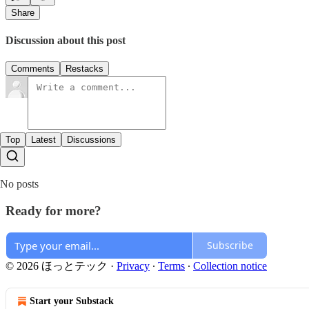
Share
Discussion about this post
Comments
Restacks
Top
Latest
Discussions
No posts
Ready for more?
Subscribe
© 2026 ほっとテック
·
Privacy
∙
Terms
∙
Collection notice
Start your Substack