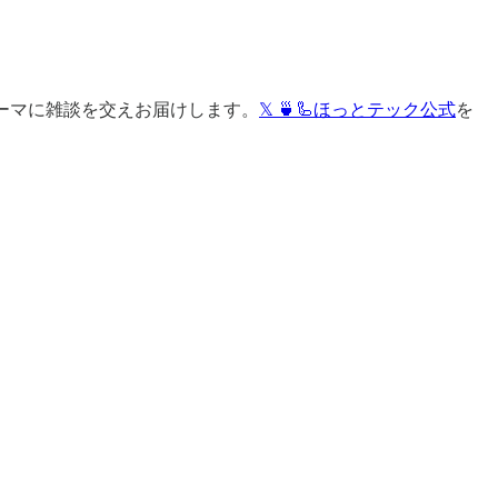
ーマに雑談を交えお届けします。
𝕏 🍵🦾ほっとテック公式
を
。