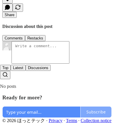
Share
Discussion about this post
Comments
Restacks
Top
Latest
Discussions
No posts
Ready for more?
Subscribe
© 2026 ほっとテック
·
Privacy
∙
Terms
∙
Collection notice