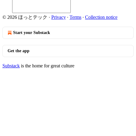
© 2026 ほっとテック
·
Privacy
∙
Terms
∙
Collection notice
Start your Substack
Get the app
Substack
is the home for great culture