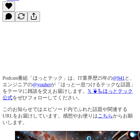
Podcast番組「ほっとテック」は、IT業界歴25年の
@941
と、
エンジニアの
@youhei
が「ほっと一息つけるテックな話題」
をテーマに雑談を交えお届けします。
𝕏 🍵🦾ほっとテック
公式
をぜひフォローしてください。
このお知らせではエピソード内でふれた話題や関連する
URLをお届けしています。感想やお便りは
こちら
からお願
いします。