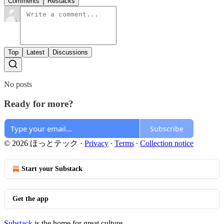
Comments
Restacks
Top
Latest
Discussions
No posts
Ready for more?
Subscribe
© 2026 ほっとテック
·
Privacy
∙
Terms
∙
Collection notice
Start your Substack
Get the app
Substack
is the home for great culture