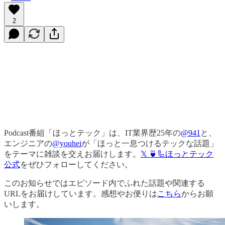
2
Podcast番組「ほっとテック」は、IT業界歴25年の
@941
と、
エンジニアの
@youhei
が「ほっと一息つけるテックな話題」
をテーマに雑談を交えお届けします。
𝕏 🍵🦾ほっとテック
公式
をぜひフォローしてください。
このお知らせではエピソード内でふれた話題や関連する
URLをお届けしています。感想やお便りは
こちら
からお願
いします。