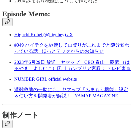
20:04 みまもり機能はこうして作られた
Episode Memo:
Higuchi Kohei (@higuhey) / X
#049 ハイテクを駆使して山登りがこれまでと随分変わ
っている話 - ほっとテックからのお知らせ
2023年6月29日 放送 ヤマップ CEO 春山 慶彦 （は
るやま よしひこ）氏 ｜カンブリア宮殿： テレビ東京
NUMBER GIRL official website
遭難救助の一助にも。ヤマップ「みまもり機能」設定
＆使い方を開発者が解説！ | YAMAP MAGAZINE
制作ノート