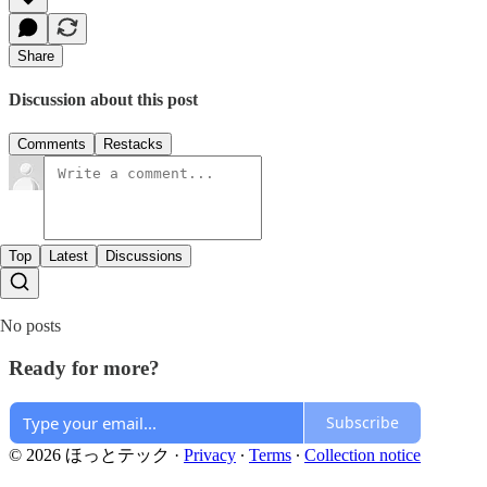
Share
Discussion about this post
Comments
Restacks
Top
Latest
Discussions
No posts
Ready for more?
Subscribe
© 2026 ほっとテック
·
Privacy
∙
Terms
∙
Collection notice