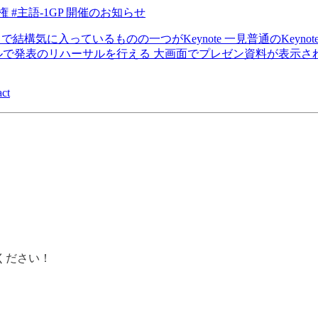
手権 #主語-1GP 開催のお知らせ
on Proアプリで結構気に入っているものの一つがKeynote 一見普通のKey
ハーサルを行える 大画面でプレゼン資料が表示されるのテンション上がる #T
act
ください！