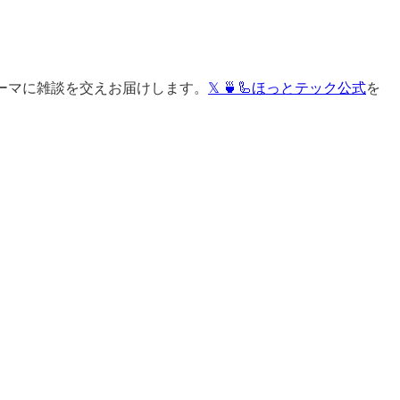
ーマに雑談を交えお届けします。
𝕏 🍵🦾ほっとテック公式
を
。