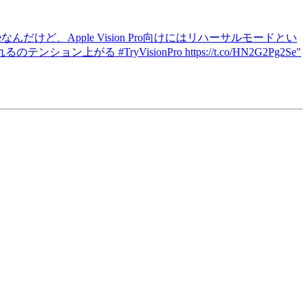
noteなんだけど、Apple Vision Pro向けにはリハーサルモードとい
ryVisionPro https://t.co/HN2G2Pg2Se"