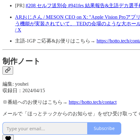
[PR]
#208 セルフ送別会 #941fes 結果報告&主語デカ選
ARおじさん / MESON CEO on X: "Apple Visi
う機能が実装されていて、 TEDの会場のような大ホールで発表のリ
/ X
主語-1GP ご応募&お便りはこちら→
https://hotto.tech/cont
制作ノート
編集: youhei
収録日：2024/04/15
※番組へのお便りはこちら→
https://hotto.tech/contact
メールで「ほっとテックからのお知らせ」をぜひ受け取って
Subscribe