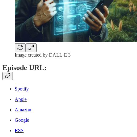
Image created by DALL·E 3
Episode URL:
Spotify
Apple
Amazon
Google
RSS