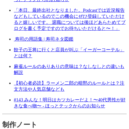
「本日、最終出社となりました。Podcastでは近況報告
などもしているのでこの機会にぜひ登録していただけ
ると嬉しいです。 退職については後ほどあらためてブ
ログを書く予定ですのでお待ちいただけると〜！」
寿司の用語集 | 寿司ネタ図鑑
餃子の王将に行くと店員が叫ぶ「イーガーコーテル」
とは何？
麻雀ルールのありありの意味は？なしなしとの違いも
解説
【初心者必読】ラーメン二郎の暗黙のルールとは？注
文方法や人気店舗なども
#143 みんな！明日はカツカレーだよ！〜40代男性が好
きな食べ物〜 - ほっとテックからのお知らせ
制作ノート