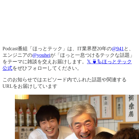
Podcast番組「ほっとテック」は、IT業界歴20年の
@941
と、
エンジニアの
@youhei
が「ほっと一息つけるテックな話題」
をテーマに雑談を交えお届けします。
𝕏 🍵🦾ほっとテック
公式
をぜひフォローしてください。
このお知らせではエピソード内でふれた話題や関連する
URLをお届けしています