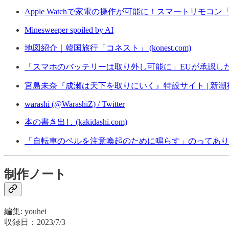
Apple Watchで家電の操作が可能に！スマートリモコン「Na
Minesweeper spoiled by AI
地図紹介｜韓国旅行「コネスト」 (konest.com)
「スマホのバッテリーは取り外し可能に」EUが承認した新しい規
宮島未奈『成瀬は天下を取りにいく』特設サイト | 新潮社 (shinc
warashi (@WarashiZ) / Twitter
本の書き出し (kakidashi.com)
「自転車のベルを注意喚起のために鳴らす」のってあり？ - T
制作ノート
編集: youhei
収録日：2023/7/3