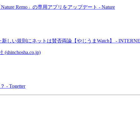
ture Remo」の専用アプリをアップデート - Nature
則にネットは賛否両論【やじうまWatch】 - INTERNET 
hosha.co.jp)
ogetter