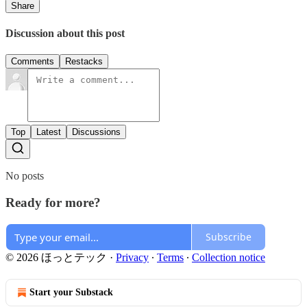
Share
Discussion about this post
Comments
Restacks
Top
Latest
Discussions
No posts
Ready for more?
Subscribe
© 2026 ほっとテック
·
Privacy
∙
Terms
∙
Collection notice
Start your Substack