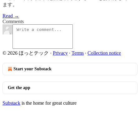
ます。
Read →
Comments
© 2026 ほっとテック
·
Privacy
∙
Terms
∙
Collection notice
Start your Substack
Get the app
Substack
is the home for great culture