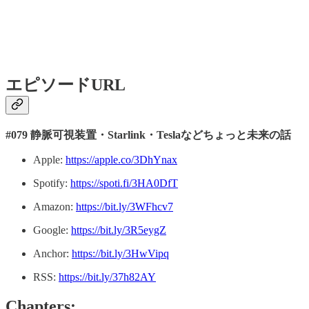
エピソードURL
#079 静脈可視装置・Starlink・Teslaなどちょっと未来の話
Apple:
https://apple.co/3DhYnax
Spotify:
https://spoti.fi/3HA0DfT
Amazon:
https://bit.ly/3WFhcv7
Google:
https://bit.ly/3R5eygZ
Anchor:
https://bit.ly/3HwVipq
RSS:
https://bit.ly/37h82AY
Chapters: