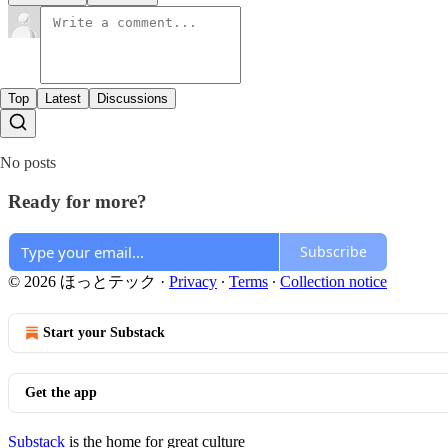
Top
Latest
Discussions
No posts
Ready for more?
Subscribe
© 2026 ほっとテック
·
Privacy
∙
Terms
∙
Collection notice
Start your Substack
Get the app
Substack
is the home for great culture