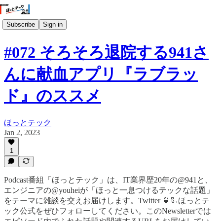
Subscribe
Sign in
#072 そろそろ退院する941さ
んに献血アプリ『ラブラッ
ド』のススメ
ほっとテック
Jan 2, 2023
1
Podcast番組「ほっとテック」は、IT業界歴20年の@941と、
エンジニアの@youheiが「ほっと一息つけるテックな話題」
をテーマに雑談を交えお届けします。Twitter 🍵🦾ほっとテ
ック公式をぜひフォローしてください。このNewsletterでは