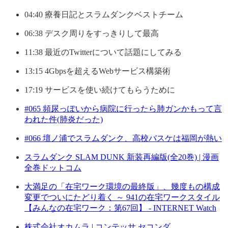
04:40 療養日記とスラムダンクベストチーム
06:38 デスク周りをすっきりして最高
11:38 最近のTwitterについて話題にしてみる
13:15 4Gbpsを超えるWebサービス構築術
17:19 サービスを使い続けてもらうために
#065 頻尿っぽいから病院に行ったら肺ガンかもって言
われた件(肺炎だった)
#066 壇ノ浦でスラムダンク、高校バスケは福岡が熱い
スラムダンク SLAM DUNK 新装再編版(全20巻) | 漫画
全巻ドットコム
大満足の「在宅ワーク環境の最終版」、幾度もの構成
変更でついにたどり着く ～ 941の在宅ワークスタイル
【みんなの在宅ワーク：第67回】 - INTERNET Watch
株式会社オカムラ | コンテッサ セコンダ