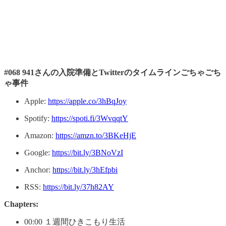
#068 941さんの入院準備とTwitterのタイムラインごちゃごち
ゃ事件
Apple:
https://apple.co/3hBqJoy
Spotify:
https://spoti.fi/3WvqqtY
Amazon:
https://amzn.to/3BKeHjE
Google:
https://bit.ly/3BNoVzI
Anchor:
https://bit.ly/3hEfpbi
RSS:
https://bit.ly/37h82AY
Chapters:
00:00 １週間ひきこもり生活