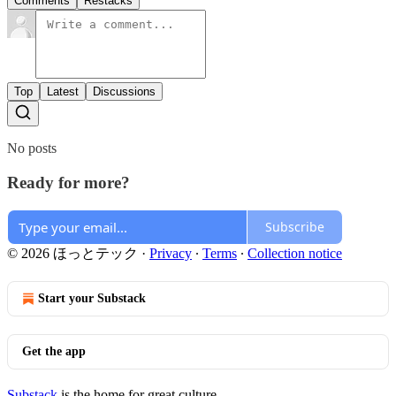
Comments
Restacks
Top
Latest
Discussions
No posts
Ready for more?
Subscribe
© 2026 ほっとテック
·
Privacy
∙
Terms
∙
Collection notice
Start your Substack
Get the app
Substack
is the home for great culture