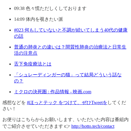
09:38 色々慌ただしくしております
14:09 体内を覗きたい派
#023 何もしていないと不調が続いてしまう40代の健康
の話
普通の肺炎との違いは？間質性肺炎の治療法と日常生
活の注意点
舌下免疫療法とは
「シュレーディンガーの猫」って結局どういう話な
の？
ミクロの決死圏 : 作品情報 - 映画.com
感想などを
#ほっとテック をつけて、ぜひTweetを
してくだ
さい！
お便りはこちらからお願いします、いただいた内容は番組内
でご紹介させていただきます 👉
http://hotto.tech/contact