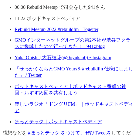
00:00 Rebuild Meetup で司会をした941さん
11:22 ポッドキャストペディア
Rebuild Meetup 2022 #rebuildfm - Togetter
GMOインターネットグループの第2本社が渋谷フクラ
スに爆誕したので行ってきた！ - 941::blog
Yuka Ohishi | 大石結花(@0oyukao0) • Instagram
「せっかくならとGMO Yoursを#rebuildfm 仕様にしまし
た」 / Twitter
ポッドキャストペディア｜ポッドキャスト番組の神
回・おすすめ回を共有しよう
楽しいラジオ「ドングリFM」｜ポッドキャストペディ
ア
ほっとテック｜ポッドキャストペディア
感想などを
#ほっとテック をつけて、ぜひTweetを
してくだ