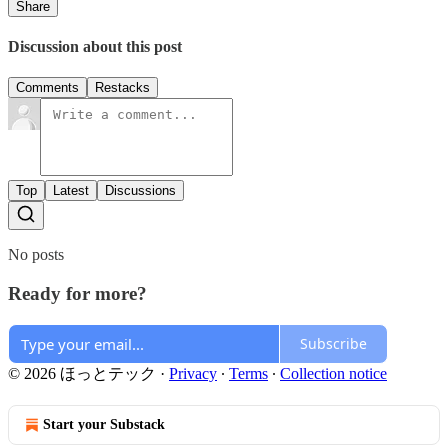
Share
Discussion about this post
Comments
Restacks
Top
Latest
Discussions
No posts
Ready for more?
Subscribe
© 2026 ほっとテック
·
Privacy
∙
Terms
∙
Collection notice
Start your Substack