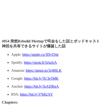
#054 突然Rebuild Meetupで司会をした話とポッドキャスト
神回を共有できるサイトが爆誕した話
Apple:
https://apple.co/3Dyf16e
Spotify:
https://spoti.fi/3zjuJzA
Amazon:
https://amzn.to/3zj86LK
Google:
https://bit.ly/3U3e5MK
Anchor:
https://bit.ly/3sADBgA
RSS:
https://bit.ly/37h82AY
Chapters: