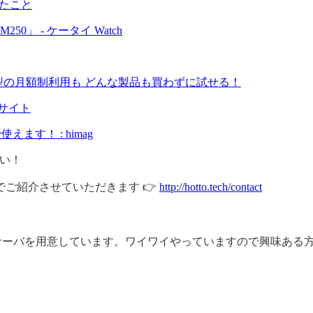
えたこと
」 - ケータイ Watch
ブスク型の月額制利用も どんな製品も買わずに試せる！
サイト
す！ : himag
い！
ご紹介させていただきます 👉
http://hotto.tech/contact
rdサーバを用意しています。ワイワイやっていますので興味ある