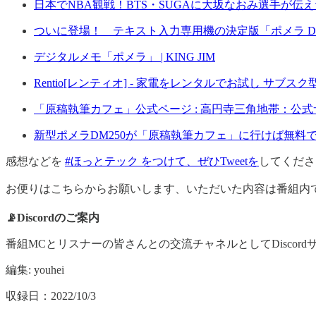
日本でNBA観戦！BTS・SUGAに大坂なおみ選手が伝
ついに登場！ テキスト入力専用機の決定版「ポメラ DM250
デジタルメモ「ポメラ」 | KING JIM
Rentio[レンティオ] - 家電をレンタルでお試し サ
「原稿執筆カフェ」公式ページ : 高円寺三角地帯：公式
新型ポメラDM250が「原稿執筆カフェ」に行けば無料で使えま
感想などを
#ほっとテック をつけて、ぜひTweetを
してくださ
お便りはこちらからお願いします、いただいた内容は番組内で
📡Discordのご案内
番組MCとリスナーの皆さんとの交流チャネルとしてDisco
編集: youhei
収録日：2022/10/3