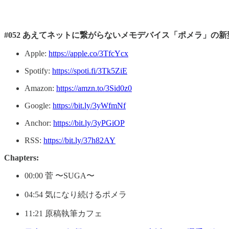
#052 あえてネットに繋がらないメモデバイス「ポメラ」の
Apple:
https://apple.co/3TfcYcx
Spotify:
https://spoti.fi/3Tk5ZiE
Amazon:
https://amzn.to/3Sid0z0
Google:
https://bit.ly/3yWfmNf
Anchor:
https://bit.ly/3yPGiOP
RSS:
https://bit.ly/37h82AY
Chapters:
00:00 菅 〜SUGA〜
04:54 気になり続けるポメラ
11:21 原稿執筆カフェ