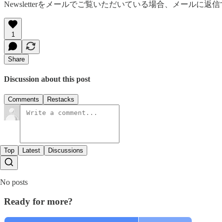
Newsletterをメールでご覧いただいている場合、メー
1
Share
Discussion about this post
Comments
Restacks
Top
Latest
Discussions
No posts
Ready for more?