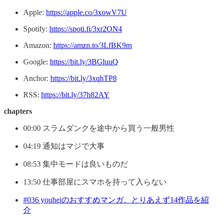
Apple:
https://apple.co/3xowV7U
Spotify:
https://spoti.fi/3xr2ON4
Amazon:
https://amzn.to/3LfBK9m
Google:
https://bit.ly/3BGluuQ
Anchor:
https://bit.ly/3xqhTP8
RSS:
https://bit.ly/37h82AY
chapters
00:00 スラムダンクを途中から買う一般男性
04:19 通知はマジで大事
08:53 集中モードは良いものだ
13:50 仕事部屋にスマホを持って入らない
#036 youheiのおすすめマンガ、とりあえず14作品を紹
介